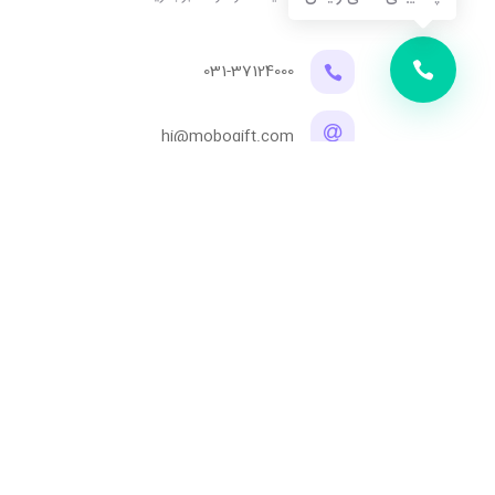
031-37124000
hi@mobogift.com
@MOBO_GIFT
اصفهان، خیابان پروین اعتصامی ، ساختمان تجاری 
تمامی حقوق مادی و معنوی این وبسایت متعلق به موبوگیفت می